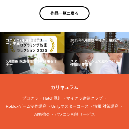
作品一覧に戻る
コエテコ2年連続受賞 キャンペ
2025年4月開校 マイクラ建築クラ
ーン実施中
ブ
5月開催 保護者様向けAI活用セミ
スタートダッシュで差をつける
ナー
情報I対策講座
カリキュラム
プロクラ
Hatch夙川
マイクラ建築クラブ
Robloxゲーム制作講座
Unityマスターコース
情報I対策講座
AI勉強会
パソコン相談サービス