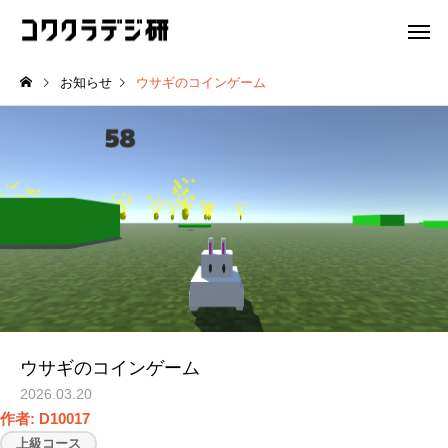
お知らせ
ウサギのコインゲーム
プロクラ
Hatch夙
Hatch夙川 for kids
AI勉強会
Hatch夙川 for kids 体験会
【開催レポート】AI勉
を実施します！
基礎編！AIを賢く安全
Unityマスターコース
情報I対策
いこなそう！
ウサギのコインゲーム
2026.03.20
作者: D10017
上級コース