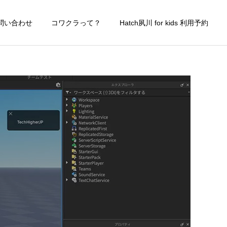
問い合わせ
コワクラって？
Hatch夙川 for kids 利用予約
詳細を見る
Robloxゲーム制作講
ラブ
座
AI勉強会
保護者様向けAI勉強会 5月
の開催日決定！
パソコン相談サービス