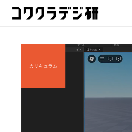
カリキュラム
プロクラ
Hatch夙川 for kids
Hatch夙川 for kids 体験会
を実施します！
Unityマスターコース