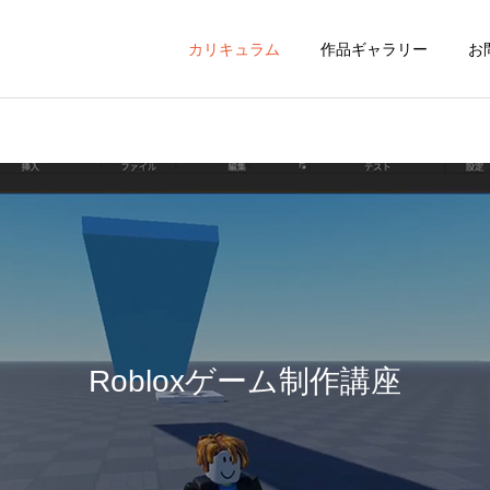
カリキュラム
作品ギャラリー
お
Hatch夙川
マイクラ建築ク
AI勉強会
AI勉強会
【開催レポート】AI勉強会
保護者様向けAI勉強会 6月
基礎編！AIを賢く安全に使
の開催日決定！
Robloxゲーム制作講座
情報I対策講座
AI勉強会
いこなそう！