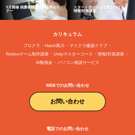
5月開催 保護者様向けAI活用セミ
スタートダッシュで差をつける
ナー
情報I対策講座
カリキュラム
プロクラ
Hatch夙川
マイクラ建築クラブ
Robloxゲーム制作講座
Unityマスターコース
情報I対策講座
AI勉強会
パソコン相談サービス
WEBでのお問い合わせ
お問い合わせ
電話でのお問い合わせ