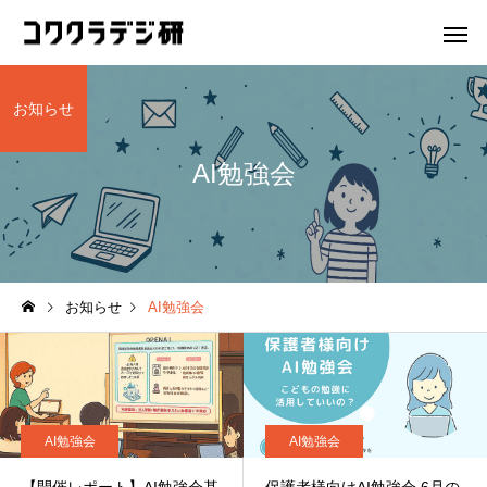
お知らせ
AI勉強会
プロクラ
Hatch夙
Hatch夙川 for kids
AI勉強会
お知らせ
AI勉強会
Hatch夙川 for kids 体験会
【開催レポート】AI勉
を実施します！
基礎編！AIを賢く安全
Unityマスターコース
情報I対策
いこなそう！
AI勉強会
AI勉強会