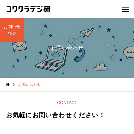
お問い合
わせ
お問い合わせ
プロクラ
Hatch夙
Hatch夙川 for kids
AI勉強会
お問い合わせ
Hatch夙川 for kids 体験会
【開催レポート】AI勉
を実施します！
基礎編！AIを賢く安全
CONTACT
Unityマスターコース
情報I対策
いこなそう！
お気軽にお問い合わせください！