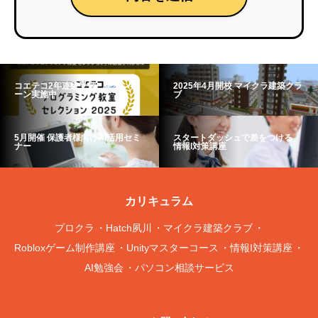
コエテコ2年連続受賞 キャンペ
2025年4月開校 マイクラ建築クラ
ーン実施中
ブ
5月開催 保護者様向けAI活用セミ
スタートダッシュで差をつける
ナー
情報I対策講座
カリキュラム
プロクラ
Hatch夙川
マイクラ建築クラブ
Robloxゲーム制作講座
Unityマスターコース
情報I対策講座
AI勉強会
パソコン相談サービス